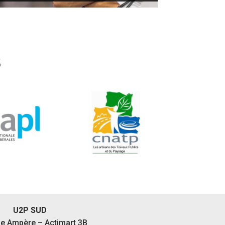
S
U2P SUD
ue Ampère – Actimart 3B