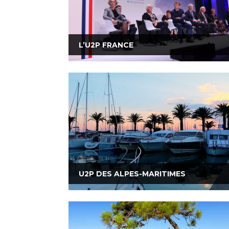
L’U2P FRANCE
U2P DES ALPES-MARITIMES