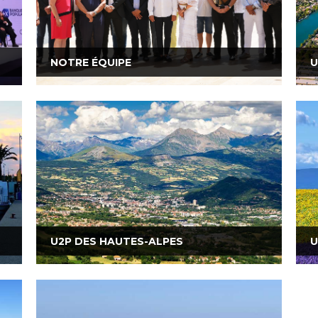
NOTRE ÉQUIPE
U
U2P DES HAUTES-ALPES
U